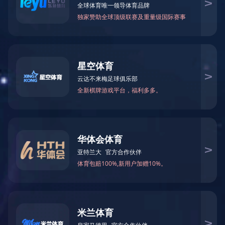
环保信息公示
人才招聘
人才理念
招聘信息
联系我们
联系方式
在线留言
CN/EN
中文版
开云体育
开云体育-开云(中国)
关于我们
社会责任关怀
企业荣誉与资质