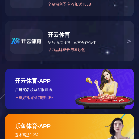
联系方式
在线留言
全国服务热线：
86-21-50584936
在线客服
手机扫一扫联系我们
手机扫一扫加入我们
客服热线
小腾
小腾
服务时间：
8:00 - 18:00
客服组：
联系我们
Sales@krhsm188.com
开云体育