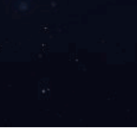
开云体育-开云(中国) 精化参加第十七届上海之帆经贸（人
文）展
开云体育-开云(中国) 精化参加第十七届上海之帆经贸（人文）展
2024年9月15日-23日,开云体育-开云(中国) 精化三人随上海市
化工协会远赴泰国、越南，参加第十七届上海之帆经贸（人
文）展。
2024年9月15日-23日,开云体育-开云(中国) 精化三人随上海市
化工协会远赴泰国、越南，参加第十七届上海之帆经贸（人
文）展。
开云体育-开云(中国) 参展第二十三届中国国际农用化学品及
植保展览会
开云体育-开云(中国) 参展第二十三届中国国际农用化学品及植保展览会
2023年5月23日，中国国际农用化学品及植保展览会在国家会
展中心如期举行
2023年5月23日，中国国际农用化学品及植保展览会在国家会
展中心如期举行