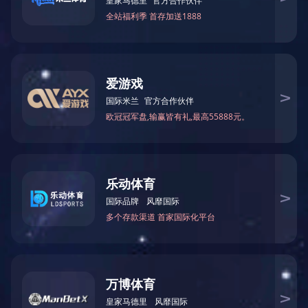
管理团队
产品中心
产品展示
技术中心
开云体育
开云体育
行业动态
环保信息公示
人才招聘
人才理念
招聘信息
联系我们