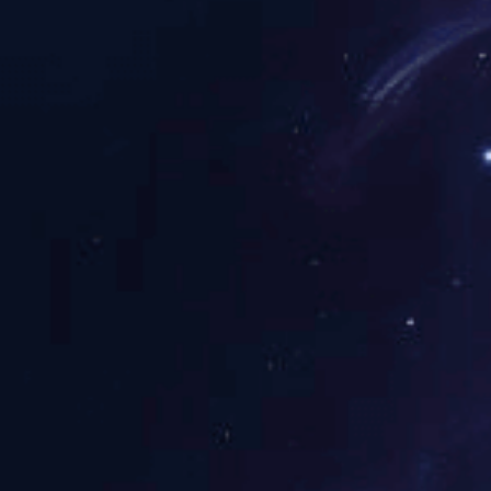
在线留言
全国服务热线：
86-21-50584936
在线客服
手机扫一扫联系我们
手机扫一扫加入我们
客服热线
小腾
小腾
服务时间：
8:00 - 18:00
客服组：
联系我们
Sales@krhsm188.com
人才理念
招聘信息