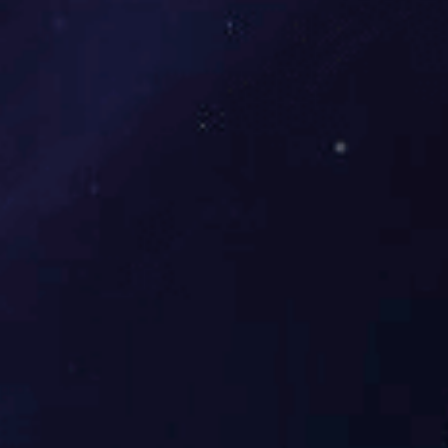
结构式：
嘧菌酯通过阻止细胞色素b与细胞色素c1电
子传递，而抑制线粒体呼吸，对14-脱甲基
化酶抑制剂类，苯甲酰胺类，二羧酰胺类和
苯并咪唑类产生抗性的菌株有效。嘧菌酯能
用途：
够抑制孢子萌发，菌丝生长和产孢，为内吸
性杀菌剂，具有预防、治疗和铲除作用。 本
品是农药制剂加工的原材料，不得用于农作
物或者其他场所。
上一个
98% 咯菌腈原药
下一个
97.5% 吡唑醚菌酯原药



95% 叶菌唑原药