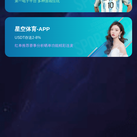
登 记 证 号 :
PD20151700
CAS NO. :
131860-33-8
分子式 :
C22H17N3O5
产品中文名称：
98%嘧菌酯原药
产品英文名称：
98% AZOXYSTROBIN TC
剂 型：
杀菌剂
登 记 证 号：
PD20151700
CASNO.:
131860-33-8
分子式：
C22H17N3O5