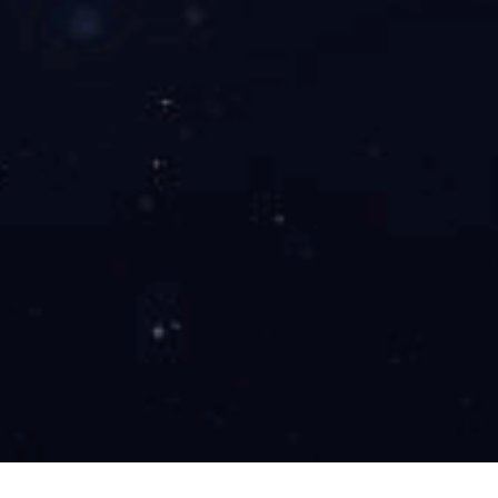
关于我们
社会责任关怀
企业荣誉与资质
管理团队
产品中心
产品展示
技术中心
微信公众号